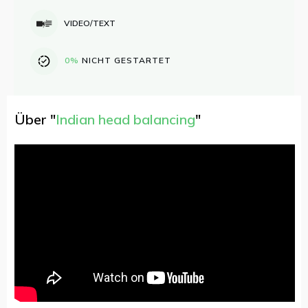
VIDEO/TEXT
0%
NICHT GESTARTET
Über "
Indian head balancing
"