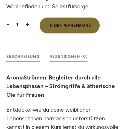
Wohlbefinden und Selbstfürsorge.
-
+
IN DEN WARENKORB
AromaStrömen:
Frauengeschichten
-
sanfte
Begleitung
BESCHREIBUNG
REZENSIONEN (0)
von
der
Geburt
AromaStrömen: Begleiter durch alle
bis
Lebensphasen – Strömgriffe & ätherische
zur
Öle für Frauen
Schwangerschaft
Menge
Entdecke, wie du deine weiblichen
Lebensphasen harmonisch unterstützen
kannst! In diesem Kurs lernst du wirkungsvolle