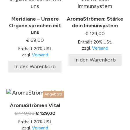
Meridiane – Unsere
AromaStrömen: Stärke
Organe sprechen mit
dein Immunsystem
uns
€
129,00
€
69,00
Enthält 20% USt.
zzgl.
Versand
Enthält 20% USt.
zzgl.
Versand
In den Warenkorb
In den Warenkorb
Angebot!
AromaStrömen Vital
Ursprünglicher
Aktueller
€
149,00
€
129,00
Preis
Preis
Enthält 20% USt.
war:
ist:
zzgl.
Versand