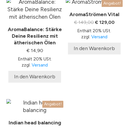
Angebot!
AromaStrömen Vital
Ursprünglicher
Aktuell
€
149,00
€
129,00
Preis
Preis
AromaBalance: Stärke
Enthält 20% USt.
war:
ist:
Deine Resilienz mit
zzgl.
Versand
€ 149,00
€ 129,
ätherischen Ölen
In den Warenkorb
€
14,90
Enthält 20% USt.
zzgl.
Versand
In den Warenkorb
Angebot!
Indian head balancing