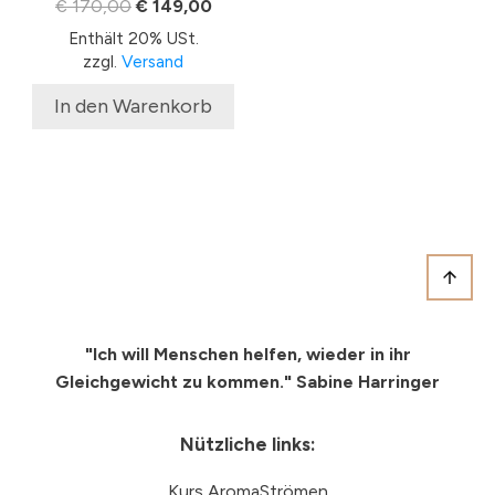
Ursprünglicher
Aktueller
€
170,00
€
149,00
Preis
Preis
Enthält 20% USt.
war:
ist:
zzgl.
Versand
€ 170,00
€ 149,00.
In den Warenkorb
"Ich will Menschen helfen, wieder in ihr
Gleichgewicht
zu kommen." Sabine Harringer
Nützliche links:
Kurs AromaStrömen