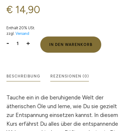
€
14,90
Enthält 20% USt.
zzgl.
Versand
-
+
IN DEN WARENKORB
AromaBalance:
Ätherische
Öle
für
deine
BESCHREIBUNG
REZENSIONEN (0)
Entspannung
Menge
Tauche ein in die beruhigende Welt der
ätherischen Öle und lerne, wie Du sie gezielt
zur Entspannung einsetzen kannst. In diesem
Kurs erfährst Du alles über die entspannende