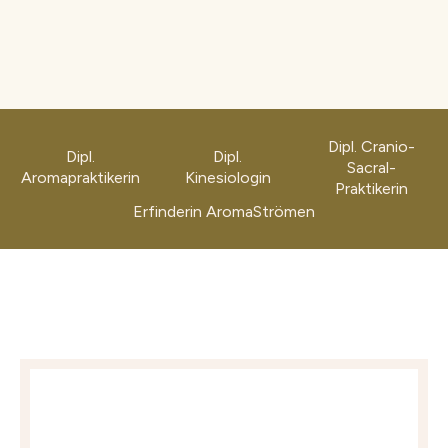
Dipl. Cranio-
Dipl.
Dipl.
Sacral-
Aromapraktikerin
Kinesiologin
Praktikerin
Erfinderin AromaStrömen